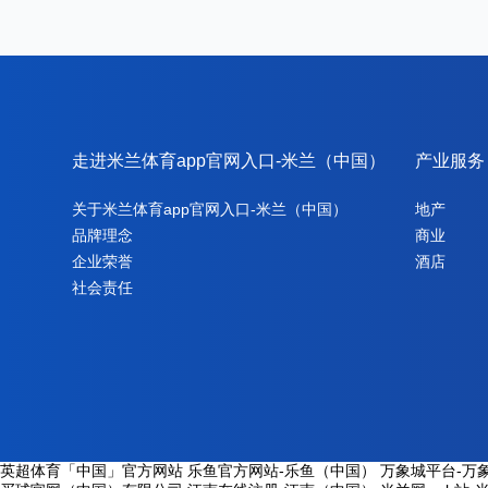
走进米兰体育app官网入口-米兰（中国）
产业服务
关于米兰体育app官网入口-米兰（中国）
地产
品牌理念
商业
企业荣誉
酒店
社会责任
英超体育「中国」官方网站
乐鱼官方网站-乐鱼（中国）
万象城平台-万象