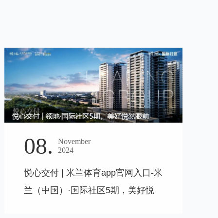
08.
November
2024
悦心交付 | 米兰体育app官网入口-米
兰（中国）·国际社区5期，美好悦
然眼前