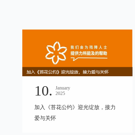
10.
January
2025
加入《苔花公约》迎光绽放，接力
爱与关怀